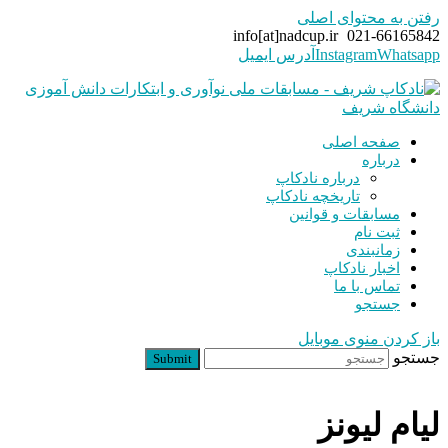
رفتن به محتوای اصلی
info[at]nadcup.ir
021-66165842
Whatsapp
Instagram
آدرس ایمیل
صفحه اصلی
درباره
درباره نادکاپ
تاریخچه نادکاپ
مسابقات و قوانین
ثبت نام
زمانبندی
اخبار نادکاپ
تماس با ما
جستجو
باز کردن منوی موبایل
جستجو
Submit
لیام لیونز