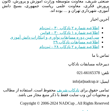
صنعتی شریف، معاونت متوسطه وزارت آموزش و پرورش، کانون
پرورش فکری، معاونت علمی ریاست جمهوری، بسیج دانش
آموزی، شهرداری تهران و … بوده اند.
آخرین اخبار
اطلاعیه شماره ۲ نادکاپ ۳۰ – ثبت‌نام
اطلاعیه شماره ۱ نادکاپ ۳۰ – قوانین
سی‌امین دوره مسابقات نوآوری و ابتکارات دانش آموزی
اطلاعیه مسابقات نادکاپ ۲۹
اطلاعیه شماره ۲ نادکاپ ۲۸ – ثبت‌نام
تماس با ما
دبیرخانه مسابقات نادکاپ
تلفن: 66165378-021
ایمیل: info[at]nadcup.ir
تمامی حقوق برای
نادکاپ شریف
محفوظ است. استفاده از مطالب
و محتویات این وب سایت فقط با ذکر منبع مجاز می باشد.
Copyright © 2006-2024 NADCup , All Rights Reserved