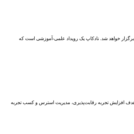
کاپ شریف 30) مورخ ۱۰ و ۱۱ اردیبهشت ماه ۱۴۰۵ در دانشگاه صنعتی شریف برگزار خواهد شد. نادکاپ یک رویداد علمی-آموزشی است که
هواز ۲ لغایت ۳ بهمن ماه ۱۴۰۴ برگزار خواهد شد.این رویداد که با هدف افزایش تجربه رقابت‌پذیری، مدیریت استرس و کسب تجربه