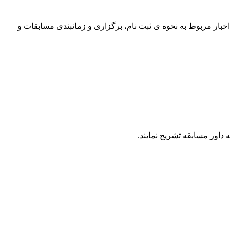
رات دانش آموزی دانشگاه صنعتی شریف (نادکاپ شریف) اسفندماه 1403 برگزار خواهد شد. اخبار مربوط به نحوه ی ثبت نام، برگزاری و زمانبندی مسابقات و