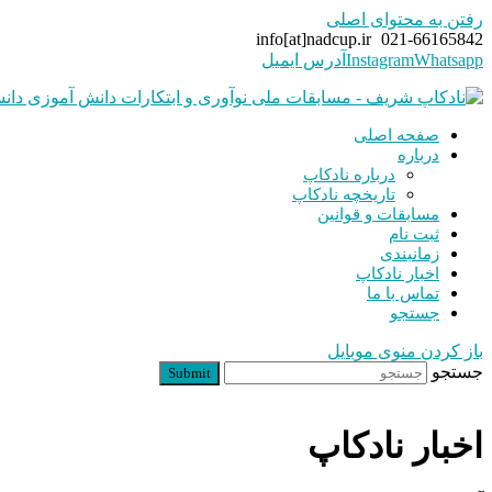
رفتن به محتوای اصلی
info[at]nadcup.ir
021-66165842
Whatsapp
Instagram
آدرس ایمیل
صفحه اصلی
درباره
درباره نادکاپ
تاریخچه نادکاپ
مسابقات و قوانین
ثبت نام
زمانبندی
اخبار نادکاپ
تماس با ما
جستجو
باز کردن منوی موبایل
جستجو
Submit
اخبار نادکاپ