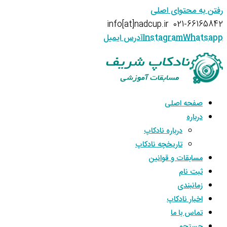
رفتن به محتوای اصلی
info[at]nadcup.ir
021-66165842
Whatsapp
Instagram
آدرس ایمیل
صفحه اصلی
درباره
درباره نادکاپ
تاریخچه نادکاپ
مسابقات و قوانین
ثبت نام
زمانبندی
اخبار نادکاپ
تماس با ما
جستجو