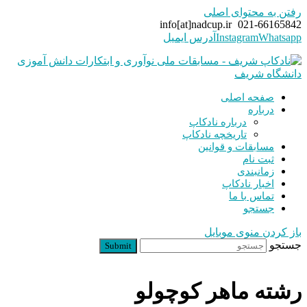
رفتن به محتوای اصلی
info[at]nadcup.ir
021-66165842
Whatsapp
Instagram
آدرس ایمیل
صفحه اصلی
درباره
درباره نادکاپ
تاریخچه نادکاپ
مسابقات و قوانین
ثبت نام
زمانبندی
اخبار نادکاپ
تماس با ما
جستجو
باز کردن منوی موبایل
جستجو
Submit
رشته ماهر کوچولو