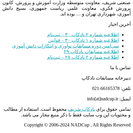
صنعتی شریف، معاونت متوسطه وزارت آموزش و پرورش، کانون
پرورش فکری، معاونت علمی ریاست جمهوری، بسیج دانش
آموزی، شهرداری تهران و … بوده اند.
آخرین اخبار
اطلاعیه شماره ۲ نادکاپ ۳۰ – ثبت‌نام
اطلاعیه شماره ۱ نادکاپ ۳۰ – قوانین
سی‌امین دوره مسابقات نوآوری و ابتکارات دانش آموزی
اطلاعیه مسابقات نادکاپ ۲۹
اطلاعیه شماره ۲ نادکاپ ۲۸ – ثبت‌نام
تماس با ما
دبیرخانه مسابقات نادکاپ
تلفن: 66165378-021
ایمیل: info[at]nadcup.ir
تمامی حقوق برای
نادکاپ شریف
محفوظ است. استفاده از مطالب
و محتویات این وب سایت فقط با ذکر منبع مجاز می باشد.
Copyright © 2006-2024 NADCup , All Rights Reserved