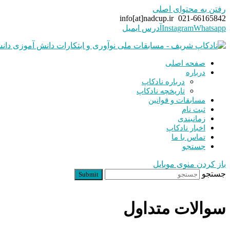
رفتن به محتوای اصلی
info[at]nadcup.ir
021-66165842
Whatsapp
Instagram
آدرس ایمیل
صفحه اصلی
درباره
درباره نادکاپ
تاریخچه نادکاپ
مسابقات و قوانین
ثبت نام
زمانبندی
اخبار نادکاپ
تماس با ما
جستجو
باز کردن منوی موبایل
جستجو
Submit
سوالات متداول