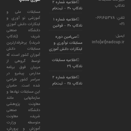
اطلاعیه شماره ۲
نادکاپ
نادکاپ ۳۰ – ثبت‌نام
مسابقات ملی و
تلفن: 66165378-
آموزشی نو آوری و
اطلاعیه شماره ۱
021
ابتکارات دانش آموزی
نادکاپ ۳۰ – قوانین
دانشگاه صنعتی
ایمیل:
شریف (نادکاپ
سی‌امین دوره
info[at]nadcup.ir
شریف) پرطرفدارترین
مسابقات نوآوری و
مسابقات دانش
ابتکارات دانش آموزی
آموزان کشور است، که
اطلاعیه مسابقات
توسط گروهی از
نادکاپ ۲۹
مربیان فوق برنامه
مدارس پیشرو در
اطلاعیه شماره ۲
سراسر کشور طراحی
نادکاپ ۲۸ – ثبت‌نام
شده است. حامیان
این مسابقات نهادها و
سازمانهایی مانند
معاونت پژوهشی
دانشگاه صنعتی
شریف، معاونت
متوسطه وزارت
آموزش و پرورش،