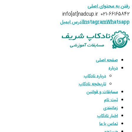
رفتن به محتوای اصلی
info[at]nadcup.ir
021-66165842
Whatsapp
Instagram
آدرس ایمیل
صفحه اصلی
درباره
درباره نادکاپ
تاریخچه نادکاپ
مسابقات و قوانین
ثبت نام
زمانبندی
اخبار نادکاپ
تماس با ما
جستجو