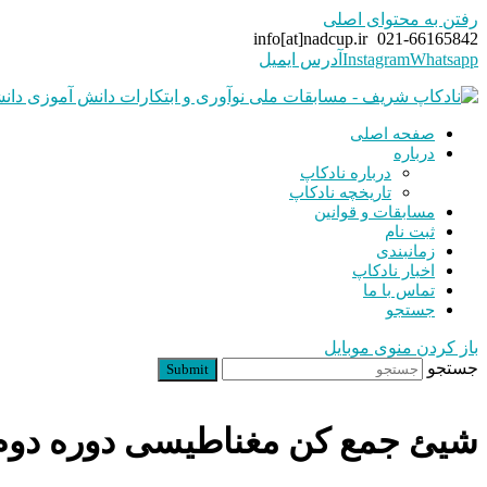
رفتن به محتوای اصلی
info[at]nadcup.ir
021-66165842
Whatsapp
Instagram
آدرس ایمیل
صفحه اصلی
درباره
درباره نادکاپ
تاریخچه نادکاپ
مسابقات و قوانین
ثبت نام
زمانبندی
اخبار نادکاپ
تماس با ما
جستجو
باز کردن منوی موبایل
جستجو
Submit
شیئ جمع کن مغناطیسی دوره دو