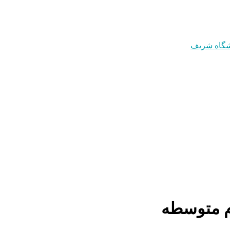
م متوسطه