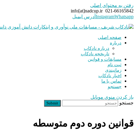
رفتن به محتوای اصلی
info[at]nadcup.ir
021-66165842
Whatsapp
Instagram
آدرس ایمیل
صفحه اصلی
درباره
درباره نادکاپ
تاریخچه نادکاپ
مسابقات و قوانین
ثبت نام
زمانبندی
اخبار نادکاپ
تماس با ما
جستجو
باز کردن منوی موبایل
جستجو
Submit
قوانین دوره دوم متوسطه