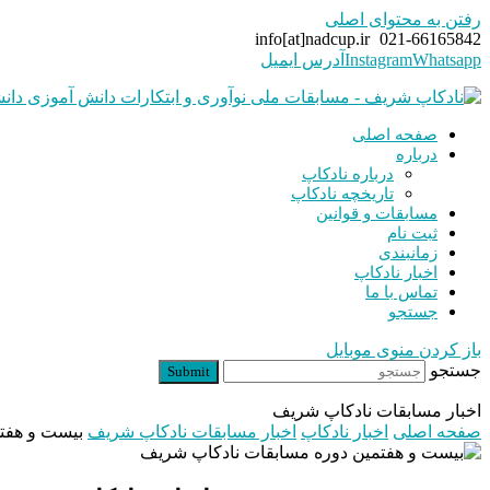
رفتن به محتوای اصلی
info[at]nadcup.ir
021-66165842
Whatsapp
Instagram
آدرس ایمیل
صفحه اصلی
درباره
درباره نادکاپ
تاریخچه نادکاپ
مسابقات و قوانین
ثبت نام
زمانبندی
اخبار نادکاپ
تماس با ما
جستجو
باز کردن منوی موبایل
جستجو
Submit
اخبار مسابقات نادکاپ شریف
صفحه اصلی
اخبار نادکاپ
اخبار مسابقات نادکاپ شریف
بیست و هفت