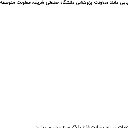
انهایی مانند معاونت پژوهشی دانشگاه صنعتی شریف، معاونت متوسطه
یات این وب سایت فقط با ذکر منبع مجاز می باشد.