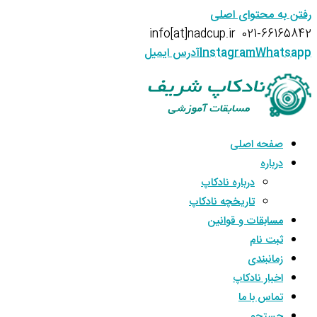
رفتن به محتوای اصلی
info[at]nadcup.ir
021-66165842
Whatsapp
Instagram
آدرس ایمیل
صفحه اصلی
درباره
درباره نادکاپ
تاریخچه نادکاپ
مسابقات و قوانین
ثبت نام
زمانبندی
اخبار نادکاپ
تماس با ما
جستجو