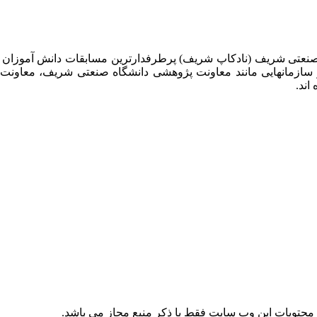
 صنعتی شریف (نادکاپ شریف) پرطرفدارترین مسابقات دانش آموزان
 سازمانهایی مانند معاونت پژوهشی دانشگاه صنعتی شریف، معاو
اند.
حتویات این وب سایت فقط با ذکر منبع مجاز می باشد.