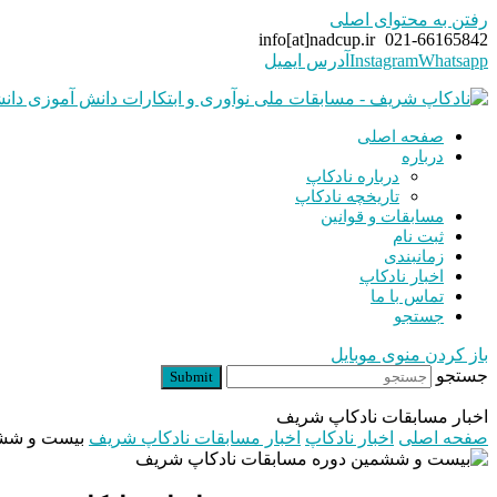
رفتن به محتوای اصلی
info[at]nadcup.ir
021-66165842
Whatsapp
Instagram
آدرس ایمیل
صفحه اصلی
درباره
درباره نادکاپ
تاریخچه نادکاپ
مسابقات و قوانین
ثبت نام
زمانبندی
اخبار نادکاپ
تماس با ما
جستجو
باز کردن منوی موبایل
جستجو
Submit
اخبار مسابقات نادکاپ شریف
صفحه اصلی
اخبار نادکاپ
اخبار مسابقات نادکاپ شریف
بیست و ششم