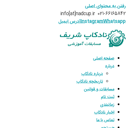
رفتن به محتوای اصلی
info[at]nadcup.ir
021-66165842
Whatsapp
Instagram
آدرس ایمیل
صفحه اصلی
درباره
درباره نادکاپ
تاریخچه نادکاپ
مسابقات و قوانین
ثبت نام
زمانبندی
اخبار نادکاپ
تماس با ما
جستجو