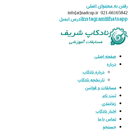
رفتن به محتوای اصلی
info[at]nadcup.ir
021-66165842
Whatsapp
Instagram
آدرس ایمیل
صفحه اصلی
درباره
درباره نادکاپ
تاریخچه نادکاپ
مسابقات و قوانین
ثبت نام
زمانبندی
اخبار نادکاپ
تماس با ما
جستجو