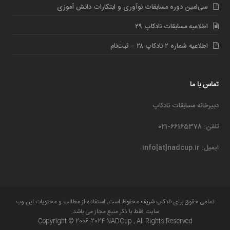
سی‌امین دوره مسابقات نوآوری و ابتکارات دانش آموزی
اطلاعیه مسابقات نادکاپ ۲۹
اطلاعیه شماره ۲ نادکاپ ۲۸ – ثبت‌نام
تماس با ما
دبیرخانه مسابقات نادکاپ
تلفن: 66165378-021
ایمیل: info[at]nadcup.ir
تمامی حقوق برای
نادکاپ شریف
محفوظ است. استفاده از مطالب و محتویات این وب
سایت فقط با ذکر منبع مجاز می باشد.
Copyright © 2006-2024 NADCup , All Rights Reserved