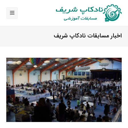
باز
کردن
اخبار مسابقات نادکاپ شریف
منوی
موبای