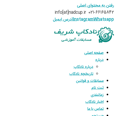
رفتن به محتوای اصلی
info[at]nadcup.ir
021-66165842
Whatsapp
Instagram
آدرس ایمیل
صفحه اصلی
درباره
درباره نادکاپ
تاریخچه نادکاپ
مسابقات و قوانین
ثبت نام
زمانبندی
اخبار نادکاپ
تماس با ما
جستجو