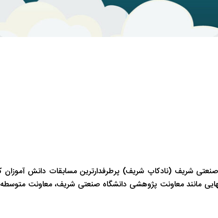
صنعتی شریف (نادکاپ شریف) پرطرفدارترین مسابقات دانش آموزان ک
انهایی مانند معاونت پژوهشی دانشگاه صنعتی شریف، معاونت متوسطه