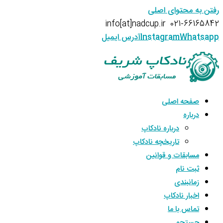
رفتن به محتوای اصلی
info[at]nadcup.ir
021-66165842
Whatsapp
Instagram
آدرس ایمیل
صفحه اصلی
درباره
درباره نادکاپ
تاریخچه نادکاپ
مسابقات و قوانین
ثبت نام
زمانبندی
اخبار نادکاپ
تماس با ما
جستجو