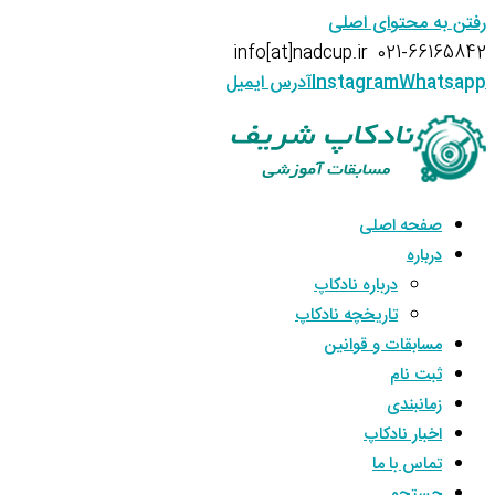
رفتن به محتوای اصلی
info[at]nadcup.ir
021-66165842
Whatsapp
Instagram
آدرس ایمیل
صفحه اصلی
درباره
درباره نادکاپ
تاریخچه نادکاپ
مسابقات و قوانین
ثبت نام
زمانبندی
اخبار نادکاپ
تماس با ما
جستجو