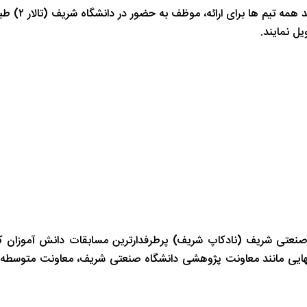
ائه، موظف به حضور در دانشگاه شریف (تالار ۲) طبق زمانبندی اعلام شده می باشند.
صنعتی شریف (نادکاپ شریف) پرطرفدارترین مسابقات دانش آموزان ک
انهایی مانند معاونت پژوهشی دانشگاه صنعتی شریف، معاونت متوسطه