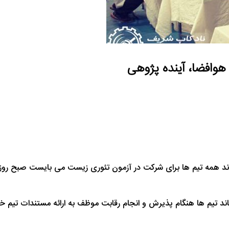
ی شرکت در آزمون تئوری زیست می بایست صبح روز پنج شنبه (ساعت ۹:۳۰) در محل تالار
 تیم ها هنگام پذیرش و انجام رقابت موظف به ارائه مستندات تیم خود