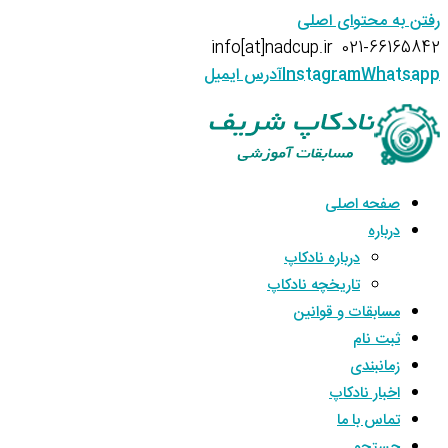
رفتن به محتوای اصلی
info[at]nadcup.ir
021-66165842
Whatsapp
Instagram
آدرس ایمیل
صفحه اصلی
درباره
درباره نادکاپ
تاریخچه نادکاپ
مسابقات و قوانین
ثبت نام
زمانبندی
اخبار نادکاپ
تماس با ما
جستجو