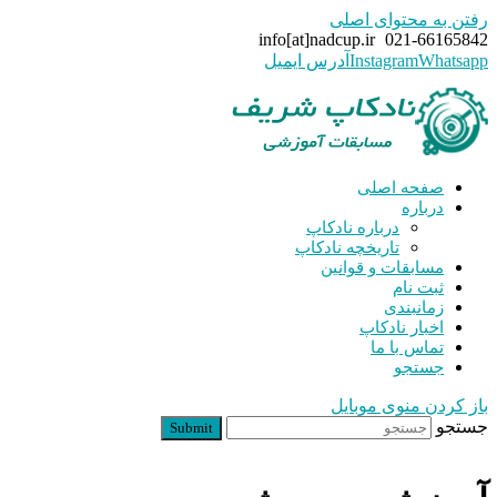
رفتن به محتوای اصلی
info[at]nadcup.ir
021-66165842
Whatsapp
Instagram
آدرس ایمیل
صفحه اصلی
درباره
درباره نادکاپ
تاریخچه نادکاپ
مسابقات و قوانین
ثبت نام
زمانبندی
اخبار نادکاپ
تماس با ما
جستجو
باز کردن منوی موبایل
جستجو
Submit