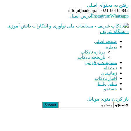
رفتن به محتوای اصلی
info[at]nadcup.ir
021-66165842
Whatsapp
Instagram
آدرس ایمیل
صفحه اصلی
درباره
درباره نادکاپ
تاریخچه نادکاپ
مسابقات و قوانین
ثبت نام
زمانبندی
اخبار نادکاپ
تماس با ما
جستجو
باز کردن منوی موبایل
جستجو
Submit