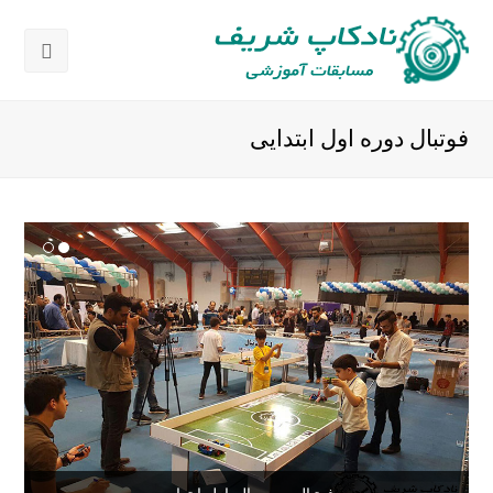
باز
کردن
فوتبال دوره اول ابتدایی
منوی
موبای