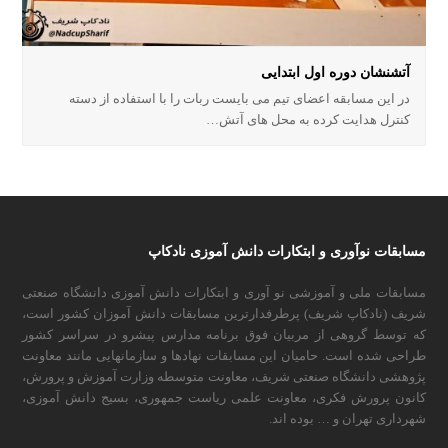
آتشنشان دوره اول ابتدایی
در این مسابقه اعضای تیم می بایست ربات را با استفاده از دسته
کنترل هدایت کرده به محل های آتش…
مسابقات نوآوری و ابتکارات دانش آموزی نادکاپ
مسابقات ملی و آموزشی نو آوری و ابتکارات دانش آموزی دانشگاه صنعتی
شریف (نادکاپ شریف) پرطرفدارترین مسابقات دانش آموزان کشور است،
که توسط گروهی از مربیان فوق برنامه مدارس پیشرو در سراسر کشور
طراحی شده است. حامیان این مسابقات نهادها و سازمانهایی مانند معاونت
پژوهشی دانشگاه صنعتی شریف، معاونت متوسطه وزارت آموزش و پرورش،
کانون پرورش فکری، معاونت علمی ریاست جمهوری، بسیج دانش آموزی،
شهرداری تهران و … بوده اند.