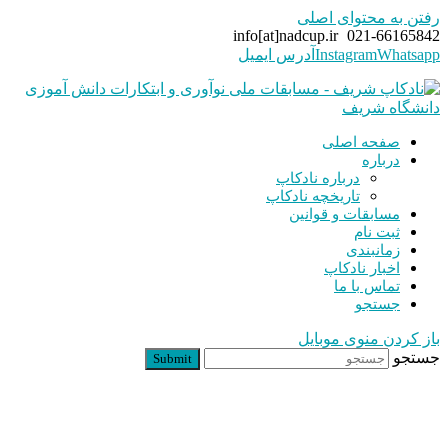
رفتن به محتوای اصلی
info[at]nadcup.ir
021-66165842
Whatsapp
Instagram
آدرس ایمیل
صفحه اصلی
درباره
درباره نادکاپ
تاریخچه نادکاپ
مسابقات و قوانین
ثبت نام
زمانبندی
اخبار نادکاپ
تماس با ما
جستجو
باز کردن منوی موبایل
جستجو
Submit