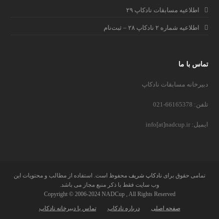
اطلاعیه مسابقات نادکاپ ۲۹
اطلاعیه شماره ۲ نادکاپ ۲۸ – ثبت‌نام
تماس با ما
دبیرخانه مسابقات نادکاپ
تلفن: 66165378-021
ایمیل: info[at]nadcup.ir
تمامی حقوق برای
نادکاپ شریف
محفوظ است. استفاده از مطالب و محتویات این
وب سایت فقط با ذکر منبع مجاز می باشد.
Copyright © 2006-2024 NADCup , All Rights Reserved
صفحه اصلی
درباره نادکاپ
تماس با دبیرخانه نادکاپ