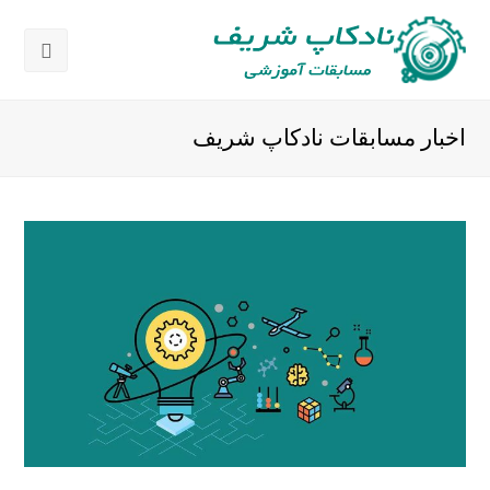
باز
کردن
اخبار مسابقات نادکاپ شریف
منوی
موبای