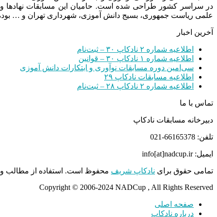
در سراسر کشور طراحی شده است. حامیان این مسابقات نهادها و
علمی ریاست جمهوری، بسیج دانش آموزی، شهرداری تهران و … بوده 
آخرین اخبار
اطلاعیه شماره ۲ نادکاپ ۳۰ – ثبت‌نام
اطلاعیه شماره ۱ نادکاپ ۳۰ – قوانین
سی‌امین دوره مسابقات نوآوری و ابتکارات دانش آموزی
اطلاعیه مسابقات نادکاپ ۲۹
اطلاعیه شماره ۲ نادکاپ ۲۸ – ثبت‌نام
تماس با ما
دبیرخانه مسابقات نادکاپ
تلفن: 66165378-021
ایمیل: info[at]nadcup.ir
تمامی حقوق برای
نادکاپ شریف
محفوظ است. استفاده از مطالب و م
Copyright © 2006-2024 NADCup , All Rights Reserved
صفحه اصلی
درباره نادکاپ