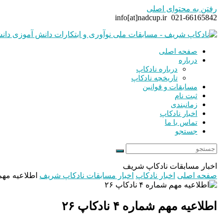
رفتن به محتوای اصلی
info[at]nadcup.ir
021-66165842
Whatsapp
Instagram
آدرس
ایمیل
صفحه اصلی
درباره
درباره نادکاپ
تاریخچه نادکاپ
مسابقات و قوانین
ثبت نام
زمانبندی
اخبار نادکاپ
تماس با ما
جستجو
باز
جستجو
Submit
کردن
اخبار مسابقات نادکاپ شریف
منوی
صفحه اصلی
اخبار نادکاپ
اخبار مسابقات نادکاپ شریف
اطلاعیه مهم شماره
موبایل
اطلاعیه مهم شماره ۴ نادکاپ ۲۶