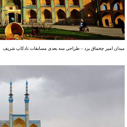
میدان امیر چخماق یزد – طراحی سه بعدی مسابقات نادکاپ شریف