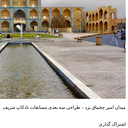
میدان امیر چخماق یزد – طراحی سه بعدی مسابقات نادکاپ شریف
اشتراک گذاری