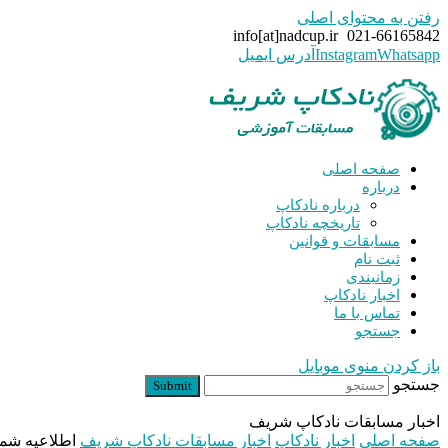
رفتن به محتوای اصلی
info[at]nadcup.ir
021-66165842
Whatsapp
Instagram
آدرس ایمیل
صفحه اصلی
درباره
درباره نادکاپ
تاریخچه نادکاپ
مسابقات و قوانین
ثبت نام
زمانبندی
اخبار نادکاپ
تماس با ما
جستجو
باز کردن منوی موبایل
جستجو
Submit
اخبار مسابقات نادکاپ شریف
صفحه اصلی
اخبار نادکاپ
اخبار مسابقات نادکاپ شریف
اطلاعیه شماره ۸ نادکاپ ۲۲ – مساب