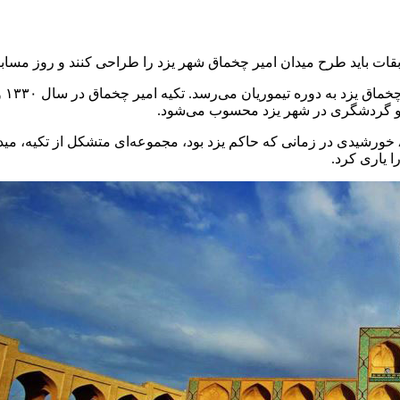
 باید طرح میدان امیر چخماق شهر یزد را طراحی کنند و روز مسابقه 
 و گردشگری در شهر یزد محسوب می‌شود.
امیرجلال‌الدین چقماق، از سرداران و امرای شاهرخ تیموری در سده ۸ خورشیدی در زمانی که حاکم یزد بود
 یاری کرد.