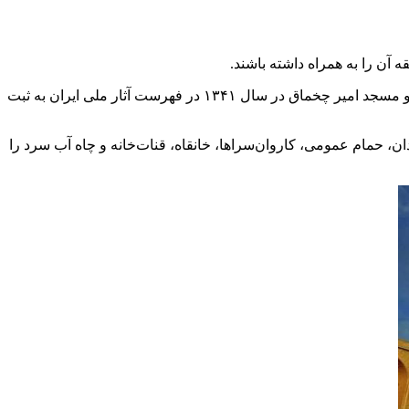
آن را به همراه داشته باشند.
میدان امیرچخماق نام میدانی در شهر یزد است. قدمت مجموعه امیرچخماق یزد به دوره تیموریان می‌رسد. تکیه امیر چخماق در سال ۱۳۳۰ و مسجد امیر چخماق در سال ۱۳۴۱ در فهرست آثار ملی ایران به ثبت
، مجموعه‌ای متشکل از تکیه، میدان، حمام عمومی، کاروان‌سراها، خانقاه، قنات‌خانه و چاه آب سرد را