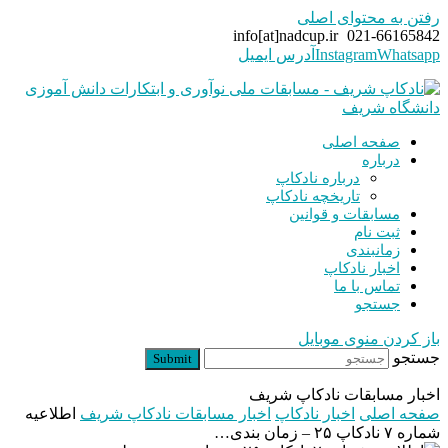
رفتن به محتوای اصلی
info[at]nadcup.ir
021-66165842
Whatsapp
Instagram
آدرس ایمیل
صفحه اصلی
درباره
درباره نادکاپ
تاریخچه نادکاپ
مسابقات و قوانین
ثبت نام
زمانبندی
اخبار نادکاپ
تماس با ما
جستجو
باز کردن منوی موبایل
جستجو
Submit
اخبار مسابقات نادکاپ شریف
صفحه اصلی
اخبار نادکاپ
اخبار مسابقات نادکاپ شریف
اطلاعیه
شماره ۷ نادکاپ ۲۵ – زمان بندی…