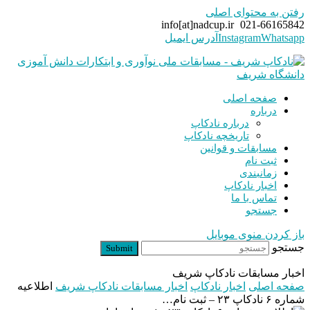
رفتن به محتوای اصلی
info[at]nadcup.ir
021-66165842
Whatsapp
Instagram
آدرس ایمیل
صفحه اصلی
درباره
درباره نادکاپ
تاریخچه نادکاپ
مسابقات و قوانین
ثبت نام
زمانبندی
اخبار نادکاپ
تماس با ما
جستجو
باز کردن منوی موبایل
جستجو
Submit
اخبار مسابقات نادکاپ شریف
صفحه اصلی
اخبار نادکاپ
اخبار مسابقات نادکاپ شریف
اطلاعیه
شماره ۶ نادکاپ ۲۳ – ثبت نام…