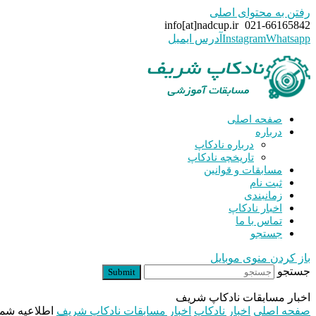
رفتن به محتوای اصلی
info[at]nadcup.ir
021-66165842
Whatsapp
Instagram
آدرس ایمیل
صفحه اصلی
درباره
درباره نادکاپ
تاریخچه نادکاپ
مسابقات و قوانین
ثبت نام
زمانبندی
اخبار نادکاپ
تماس با ما
جستجو
باز کردن منوی موبایل
جستجو
Submit
اخبار مسابقات نادکاپ شریف
صفحه اصلی
اخبار نادکاپ
اخبار مسابقات نادکاپ شریف
اطلاعیه شماره ۴ نادکاپ ۲۳ – ر