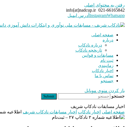
رفتن به محتوای اصلی
info[at]nadcup.ir
021-66165842
Whatsapp
Instagram
آدرس ایمیل
صفحه اصلی
درباره
درباره نادکاپ
تاریخچه نادکاپ
مسابقات و قوانین
ثبت نام
زمانبندی
اخبار نادکاپ
تماس با ما
جستجو
باز کردن منوی موبایل
جستجو
Submit
اخبار مسابقات نادکاپ شریف
صفحه اصلی
اخبار نادکاپ
اخبار مسابقات نادکاپ شریف
اطلاعیه شماره ۲ نادکاپ ۲۷ –