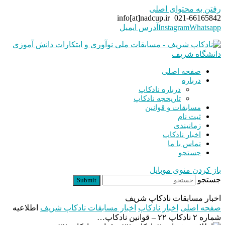
رفتن به محتوای اصلی
info[at]nadcup.ir
021-66165842
Whatsapp
Instagram
آدرس ایمیل
صفحه اصلی
درباره
درباره نادکاپ
تاریخچه نادکاپ
مسابقات و قوانین
ثبت نام
زمانبندی
اخبار نادکاپ
تماس با ما
جستجو
باز کردن منوی موبایل
جستجو
Submit
اخبار مسابقات نادکاپ شریف
صفحه اصلی
اخبار نادکاپ
اخبار مسابقات نادکاپ شریف
اطلاعیه
شماره ۲ نادکاپ ۲۲ – قوانین نادکاپ…