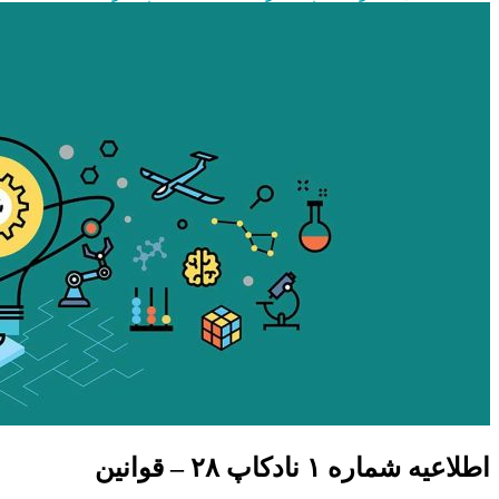
اطلاعیه شماره ۱ نادکاپ ۲٨ – قوانین