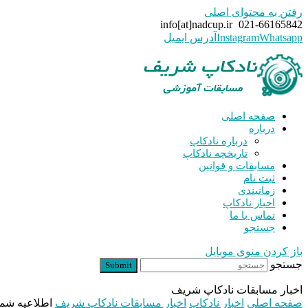
رفتن به محتوای اصلی
info[at]nadcup.ir
021-66165842
Whatsapp
Instagram
آدرس ایمیل
صفحه اصلی
درباره
درباره نادکاپ
تاریخچه نادکاپ
مسابقات و قوانین
ثبت نام
زمانبندی
اخبار نادکاپ
تماس با ما
جستجو
باز کردن منوی موبایل
جستجو
Submit
اخبار مسابقات نادکاپ شریف
صفحه اصلی
اخبار نادکاپ
اخبار مسابقات نادکاپ شریف
اطلاعیه شماره ۱ نادکاپ ۲٨ 