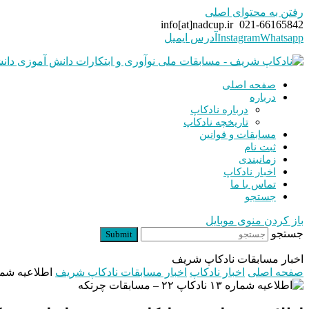
رفتن به محتوای اصلی
info[at]nadcup.ir
021-66165842
Whatsapp
Instagram
آدرس ایمیل
صفحه اصلی
درباره
درباره نادکاپ
تاریخچه نادکاپ
مسابقات و قوانین
ثبت نام
زمانبندی
اخبار نادکاپ
تماس با ما
جستجو
باز کردن منوی موبایل
جستجو
Submit
اخبار مسابقات نادکاپ شریف
صفحه اصلی
اخبار نادکاپ
اخبار مسابقات نادکاپ شریف
اطلاعیه شماره ۱۳ نادکاپ ۲۲ – مسا