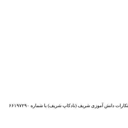
برای رزرو کارسوق معرفی مسابقات آینده پژوهی جهت دانش آموزان برتر مدارس به منظور شرکت در مسابقات ملی آموزشی نوآوری و ابتکارات دانش آموزی شریف (نادکاپ شریف) با شماره ۶۶۱۹۷۲۹۰