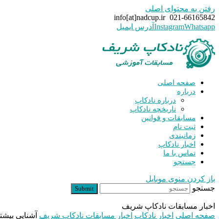
رفتن به محتوای اصلی
info[at]nadcup.ir
021-66165842
Whatsapp
Instagram
آدرس ایمیل
صفحه اصلی
درباره
درباره نادکاپ
تاریخچه نادکاپ
مسابقات و قوانین
ثبت نام
زمانبندی
اخبار نادکاپ
تماس با ما
جستجو
باز کردن منوی موبایل
جستجو
Submit
اخبار مسابقات نادکاپ شریف
صفحه اصلی
اخبار نادکاپ
اخبار مسابقات نادکاپ شریف
آشنایی بیشت