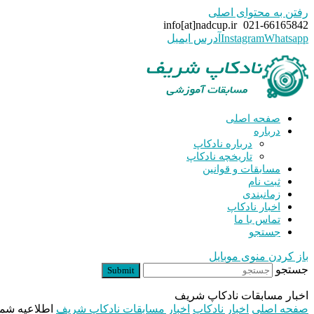
رفتن به محتوای اصلی
info[at]nadcup.ir
021-66165842
Whatsapp
Instagram
آدرس ایمیل
صفحه اصلی
درباره
درباره نادکاپ
تاریخچه نادکاپ
مسابقات و قوانین
ثبت نام
زمانبندی
اخبار نادکاپ
تماس با ما
جستجو
باز کردن منوی موبایل
جستجو
Submit
اخبار مسابقات نادکاپ شریف
صفحه اصلی
اخبار نادکاپ
اخبار مسابقات نادکاپ شریف
اطلاعیه شماره ۲ نادکاپ ۳۰ –